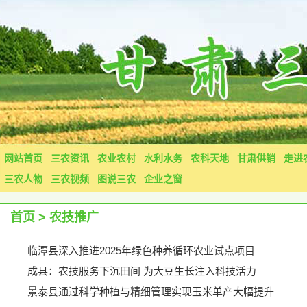
网站首页
三农资讯
农业农村
水利水务
农科天地
甘肃供销
走进
三农人物
三农视频
图说三农
企业之窗
首页
>
农技推广
临潭县深入推进2025年绿色种养循环农业试点项目
成县：农技服务下沉田间 为大豆生长注入科技活力
景泰县通过科学种植与精细管理实现玉米单产大幅提升