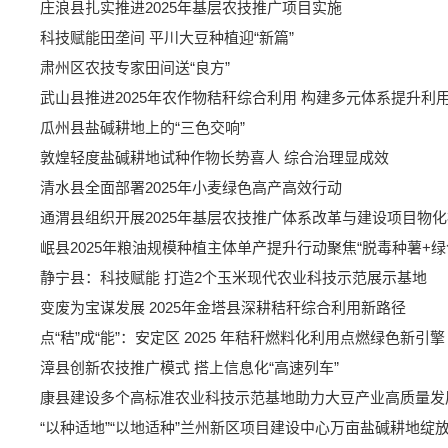
庄浪县扎实推进2025年基层农技推广项目实施
科技赋能田垄间 平川大豆种植迎“新篇”
肃州区农技专家田间送“良方”
武山县推进2025年农作物秸秆综合利用 构建多元体系提升利
瓜州县盐碱耕地上的“三色交响”
敦煌轻度盐碱耕地试种作物长势喜人 综合治理显成效
清水县全面部署2025年小麦绿色高产高效行动
通渭县组织开展2025年基层农技推广体系改革与建设项目物
岷县2025年粮油规模种植主体单产提升行动聚焦“脱毒种薯+
静宁县：科技赋能 打造2个玉米现代农业科技示范展示基地
变废为宝谋发展 2025年金塔县深耕秸秆综合利用新路径
点“秸”成“能”：安定区 2025 年秸秆燃料化利用点燃绿色新引擎
漳县创新农技推广模式 搭上信息化“高速列车”
康县建设多个高标准农业科技示范基地助力大豆产业高质量发
“以种适地”“以地适种”兰州新区项目建设中心万亩盐碱耕地绽