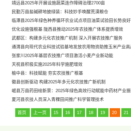
靖远县2025年开展设施蔬菜连作障碍治理2700亩
民勤万亩盐碱耕地披绿装：科技妙手唤醒荒漠粮仓
临潭县2025年绿色种养循环农业试点项目油菜试验田长势良好
优化设施强根基 陇西县推动2025年农技推广体系提质增效
武都区：构建多元化农技推广机制 深入开展农技推广服务
通渭县向现代农业科技试验基地发放农用物资助推玉米产业高
张家川2025年基层农技推广项目激活小麦产业新动能
天祝县积极实施2025年科学施肥增效
榆中县：科技赋能 夯实农技推广根基
徽县创新驱动 构建2025年多元化农技推广新机制
岷县万亩药田绘新景：2025年绿色高效行动赋能中药材产业振
夏河县农技人员深入青稞田间推广科学管理技术
首页
上一页
15
16
17
18
19
20
21