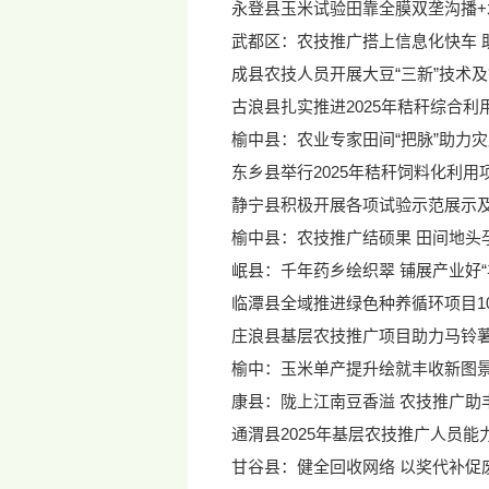
永登县玉米试验田靠全膜双垄沟播
武都区：农技推广搭上信息化快车 
成县农技人员开展大豆“三新”技术
古浪县扎实推进2025年秸秆综合利
榆中县：农业专家田间“把脉”助力
东乡县举行2025年秸秆饲料化利用
静宁县积极开展各项试验示范展示
榆中县：农技推广结硕果 田间地头
岷县：千年药乡绘织翠 铺展产业好“
临潭县全域推进绿色种养循环项目10
庄浪县基层农技推广项目助力马铃
榆中：玉米单产提升绘就丰收新图
康县：陇上江南豆香溢 农技推广助
通渭县2025年基层农技推广人员
甘谷县：健全回收网络 以奖代补促