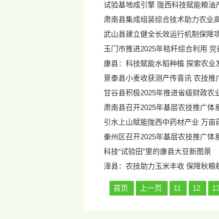
试验基地成引擎 陇西科技赋能粮油
肃南县集成组装综合技术助力农业
武山县建立健全长效运行机制保障
玉门市推进2025年秸秆综合利用 
康县：科技赋能水稻种植 探索农业
景泰县小麦收获测产传喜讯 农技推
甘谷县积极2025年推进省级财政
肃南县召开2025年基层农技推广
引水上山赋能陇西中药材产业 万亩
秦州区召开2025年基层农技推广体
科技“试验田”里的康县大豆新图景
漳县：农技助力玉米丰收 保障秋粮
首页
上一页
11
12
1