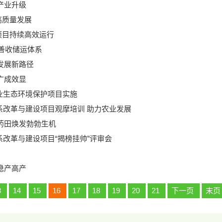
产业升级
高质量发展
项目持续高效运行
完善收储运体系
发展新路径
广成效显
农业生态环境保护项目实施
体系改革与建设项目观摩培训 助力农业发展
药田焕发勃勃生机
系改革与建设项目“揭榜挂帅”评审会
稳产高产
3
14
15
16
17
18
19
20
21
下一页
末页