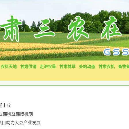
农科天地
甘肃供销
走进农垦
甘肃林草
处站动态
甘肃农机
畜牧
迎丰收
产业链利益链接机制
广项目助力大豆产业发展