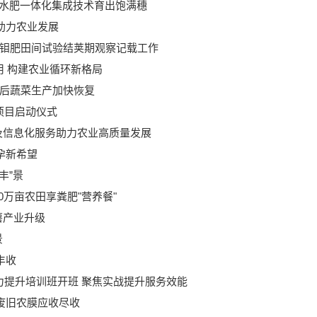
+水肥一体化集成技术育出饱满穗
助力农业发展
及钼肥田间试验结荚期观察记载工作
用 构建农业循环新格局
灾后蔬菜生产加快恢复
项目启动仪式
及信息化服务助力农业高质量发展
孕新希望
丰”景
万亩农田享粪肥"营养餐"
薯产业升级
景
丰收
能力提升培训班开班 聚焦实战提升服务效能
废旧农膜应收尽收