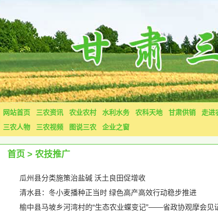
网站首页
三农资讯
农业农村
水利水务
农科天地
甘肃供销
走进
三农人物
三农视频
图说三农
企业之窗
首页
>
农技推广
瓜州县分类施策治盐碱 沃土良田促增收
清水县：冬小麦播种正当时 绿色高产高效行动稳步推进
榆中县马坡乡河湾村的“生态农业蝶变记”——省政协观摩会见