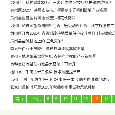
肃州区：科技赋能33万亩玉米迎丰收 农技服务护航颗粒归仓
秦州区2025年基层农技推广项目以多元机制破解产业难题
瓜州县重度盐碱耕地“蜕变” 棉花长势好
肃州区通过实施监测网络完善、等级动态评价、科学施肥推广
肃州区开展2025年省级财政耕地质量保护提升项目 科技赋能
瓜州县盐碱耕地上的“三色交响”
徽县千亩豆田鼓粒忙 单产攻坚绘就丰收图景
秦州大地油菜新绿绽生机 农技推广赋能产业新图景
良种良技有望助力徽县大豆单产再攀升
榆中县：千亩玉米金浪涌 技术赋能提单产
瓜州：“测土配方施肥+滴灌+水肥一体化”助力盐碱耕地改良
张家川县抢时开展2025年秋播冬小麦试验示范种植
首页
上一页
8
9
10
11
12
13
14