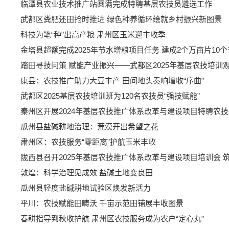
临潭县农业技术推广站圆满完成特聘基层农技员遴选工作
武都区粪肥还田抢时推进 绿色种养循环绘就乡村振兴新图景
科技为笔“种”出高产粮 肃州区玉米迎丰收季
金塔县超额完成2025年节水增粮项目任务 建成2个万亩片10
踏田寻技问策 赋能产业振兴——武都区2025年基层农技培训
康县：农技推广助力大豆丰产 田间地头奏响增收“序曲”
武都区2025基层农技培训班为120名农技员“强技赋能”
秦州区开展2024年基层农技推广体系改革与建设项目特聘农
瓜州县盐碱耕地治理：荒漠开出希望之花
肃州区：农技服务“零距离”护航玉米丰收
陇西县召开2025年基层农技推广体系改革与建设项目培训会 筑
敦煌：科学治理见成效 盐碱土地变良田
瓜州县轻度盐碱耕地试验区焕发新活力
平川：农技赋能田畴沃 千亩示范田铺展丰收图景
春耕指导到秋收护航 肃州区农技服务成为农户“定心丸”