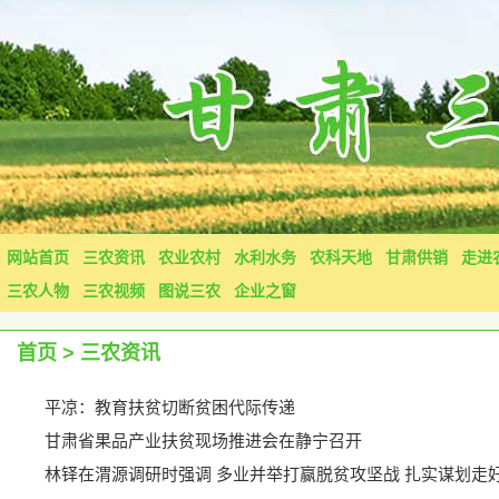
网站首页
三农资讯
农业农村
水利水务
农科天地
甘肃供销
走进
三农人物
三农视频
图说三农
企业之窗
首页
>
三农资讯
平凉：教育扶贫切断贫困代际传递
甘肃省果品产业扶贫现场推进会在静宁召开
林铎在渭源调研时强调 多业并举打赢脱贫攻坚战 扎实谋划走