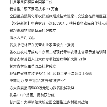
甘肃苹果面积居全国第二位
我省推广膜下滴灌技术350万亩
全国设施蔬菜化肥农药减施增效技术观摩与交流会在肃州区召
【农经新闻】中央财政下达10530万元扶持我省农民合作社示
省粮食和物资储备局挂牌成立
清水入户润民心
省委书记林铎在民营企业家座谈会上强调
省农业农村厅成功举办第二期现代青年农场主省级示范培训班
我省农村贫困人口大病专项救治病种扩大到 21种
甘肃省林业和草原局挂牌成立
林铎在省脱贫攻坚领导小组2018年第十次会议上强调
电商助力 安宁“桃品牌”升级“桃产业”
方大炭素捐赠5000万元助力我省脱贫攻坚
礼县108户贫困户提前获分红
甘州区：大手笔绘就新宏图全面推进乡村振兴战略