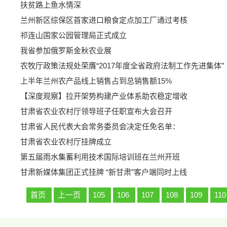
扶贫路上鱼水情深
兰州新区综保区首家进口粮食定点加工厂通过考核
祁连山国家公园管理局正式成立
我省参加俄罗斯金秋农业展
农牧厅政策法规处荣膺“2017年度全省政府法制工作先进集体”
上半年兰州农产品线上销售占到总销售额15%
【深度观察】拉开架势构建产业体系助农稳定增收
甘肃省农业农村厅领导班子任职宣布大会召开
甘肃省人民代表大会常务委员会决定任免名单：
甘肃省农业农村厅挂牌成立
第五届雨水集蓄利用技术国际培训班在兰州开班
甘肃新媒体集团正式挂牌 “新甘肃”客户端同时上线
首页
上一页
105
106
107
108
109
110