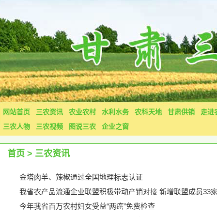
网站首页
三农资讯
农业农村
水利水务
农科天地
甘肃供销
走进
三农人物
三农视频
图说三农
企业之窗
首页
>
三农资讯
金塔肉羊、辣椒通过全国地理标志认证
我省农产品流通企业联盟积极带动产销对接 新增联盟成员33家
今年我省百万农村妇女受益“两癌”免费检查