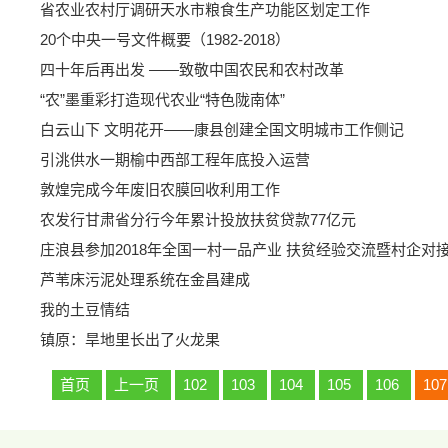
省农业农村厅调研天水市粮食生产功能区划定工作
20个中央一号文件概要（1982-2018）
四十年后再出发 ——致敬中国农民和农村改革
“农”墨重彩打造现代农业“特色陇南体”
白云山下 文明花开——康县创建全国文明城市工作侧记
引洮供水一期榆中西部工程年底投入运营
敦煌完成今年废旧农膜回收利用工作
农发行甘肃省分行今年累计投放扶贫贷款77亿元
庄浪县参加2018年全国一村一品产业 扶贫经验交流暨村企对
芦苇床污泥处理系统在金昌建成
我的土豆情结
镇原：旱地里长出了火龙果
首页
上一页
102
103
104
105
106
107