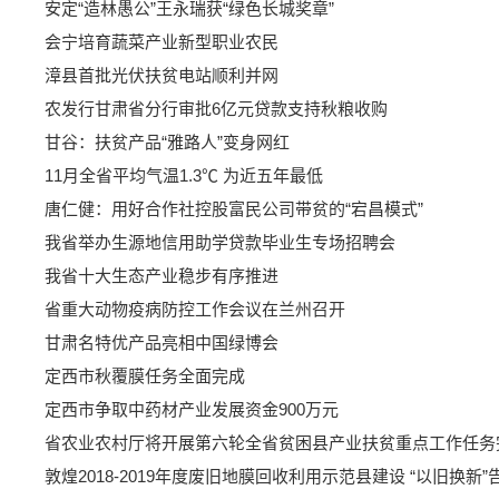
安定“造林愚公”王永瑞获“绿色长城奖章”
会宁培育蔬菜产业新型职业农民
漳县首批光伏扶贫电站顺利并网
农发行甘肃省分行审批6亿元贷款支持秋粮收购
甘谷：扶贫产品“雅路人”变身网红
11月全省平均气温1.3℃ 为近五年最低
唐仁健：用好合作社控股富民公司带贫的“宕昌模式”
我省举办生源地信用助学贷款毕业生专场招聘会
我省十大生态产业稳步有序推进
省重大动物疫病防控工作会议在兰州召开
甘肃名特优产品亮相中国绿博会
定西市秋覆膜任务全面完成
定西市争取中药材产业发展资金900万元
省农业农村厅将开展第六轮全省贫困县产业扶贫重点工作任务
敦煌2018-2019年度废旧地膜回收利用示范县建设 “以旧换新”告