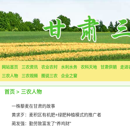
网站首页
三农资讯
农业农村
水利水务
农科天地
甘肃供销
走进
三农人物
三农视频
图说三农
企业之窗
首页
>
三农人物
一株藜麦在甘肃的故事
黄求歹：麦积区有机肥+绿肥种植模式的推广者
蔺发强：勤劳致富发了“养鸡财”