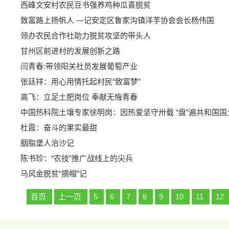
西峰文安村农民豆书强养鸡种瓜喜脱贫
致富路上扬帆人 —记安定区鲁家沟镇洋芋协会会长杨伟国
领办农民合作社助力脱贫攻坚的带头人
甘州区前进村的发展创新之路
闫青春:带领阳关社员发展葡萄产业
张廷祥：用心用情托起村民“致富梦”
高飞：立足土肥岗位 奉献无悔青春
中国热科院土壤专家徐明岗：因热爱坚守卅载 “盘”遍共和国国
杜霞：奋斗的果实最甜
胭脂堡人治沙记
陈书珍：“农技”推广战线上的尖兵
马风金脱贫“摘帽”记
首页
上一页
5
6
7
8
9
10
11
12