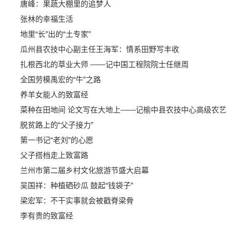
唐峰：果蔬大棚里的追梦人
张林的幸福生活
地里“长”出的“土专家”
瓜州县农技中心副主任王海军：情系田野写丰收
扎根西北的草业大师 ——记中国工程院院士任继周
全国劳模禹宏的“牛”之路
养羊女能人的致富经
菜种在田地间 论文写在大地上——记榆中县农技中心高级农
脱贫路上的“父子接力”
第一书记“老刘”的心愿
父子搭档走上致富路
兰州市第二届乡村文化旅游节盛大启幕
吴国祥：种植硒砂瓜 鼓起“钱袋子”
梁宏军：不干实事就会被戳脊梁骨
李有贵的致富经