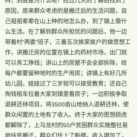
持，到底是为什么呢？经过几天的了解后找到了
原因，原来群众考虑的是搬迁后的生活问题，自
己祖祖辈辈在山上种的地怎么办，到了镇上靠什
么生活。在了解到群众所担忧的问题后，他一边
带着村“两委”班子，三番五次挨家挨户的做思想工
作，讲搬迁房的位置在镇上的药材市场，出门就
可以务工挣钱；讲山上的房屋不会全部拆除，给
每户都要留种地时的生产用房；讲镇上有好几所
幼儿园，娃娃过了三岁就可以接受教育；还自己
掏钱租车拉着大家到镇里看房子；一边积极争取
退耕还林项目，将3500亩山地纳入退耕还林，使
群众闲置的土地有了收入。终于大家的思想顾虑
都解除了，上马龙村的50户贫困群众实施整社易
地扶贫搬迁，群众们住上了新楼，收入增加了，