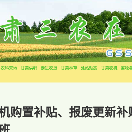
农科天地
甘肃供销
走进农垦
甘肃林草
处站动态
甘肃农机
畜牧
机购置补贴、报废更新补
班