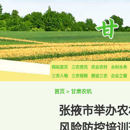
网站首页
三农资讯
农业农村
水利水务
三农人物
三农视频
图说三农
企业之窗
首页
>
甘肃农机
张掖市举办农
风险防控培训