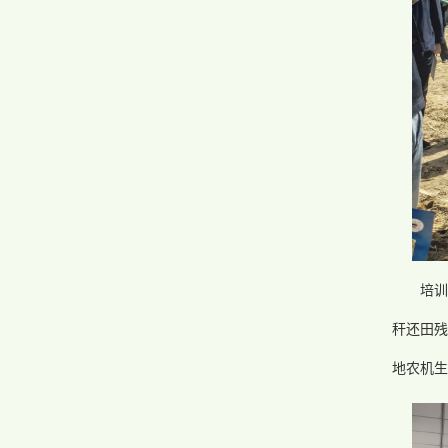
培
秆还田残
地农机生