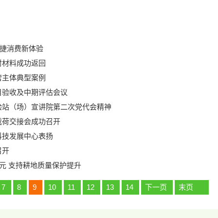
便捷消费新体验
射材料成功返回
营主体典型案例
目验收及中期评估会议
验站（场）宣讲院第二次党代会精神
载荷交接会成功召开
科技发展中心表扬
召开
万元 支持耕地质量保护提升
7
8
9
10
11
12
13
14
下一页
末页