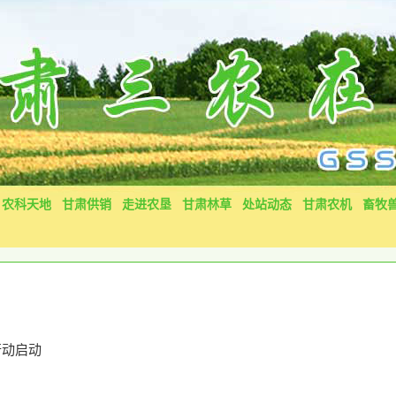
农科天地
甘肃供销
走进农垦
甘肃林草
处站动态
甘肃农机
畜牧
行动启动