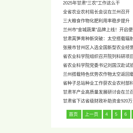
2025年甘肃“三农”工作这么干
全省农业农村局长会议在兰州召开
三大粮食作物化肥利用率稳步提升
兰州市“金城蔬果”品牌上线！开启
甘肃莴笋育种新突破：太空搭载辐
张掖市甘州区入选全国新型农业经
省农业科学院组织召开院列科研项
省农业科学院党委书记刘国汉赴试
兰州搭载特色优势农作物太空返回
省种子总站种业工作获农业农村部
甘肃羊产业高质量发展研讨会在兰
甘肃省下达省级财政补助资金920
首页
上一页
4
5
6