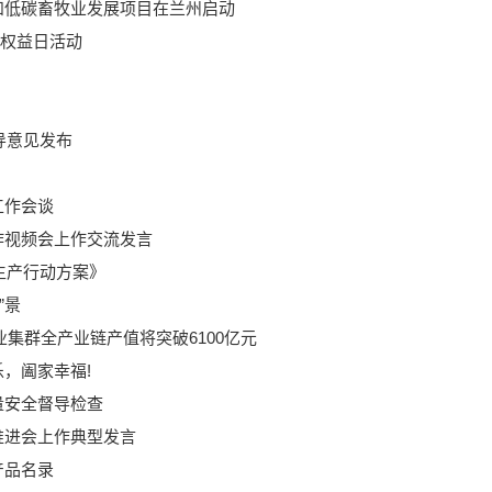
和低碳畜牧业发展项目在兰州启动
费者权益日活动
导意见发布
工作会谈
作视频会上作交流发言
生产行动方案》
”景
业集群全产业链产值将突破6100亿元
，阖家幸福!
量安全督导检查
推进会上作典型发言
产品名录