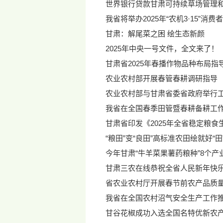
世界银行贷款甘肃可持续草场管理
我省将举办2025年“农机3·15”消
甘肃：解尾菜之困 绘生态新颜
2025年中央一号文件，全文来了！
甘肃省2025年春播作物品种布局指
农业农村部开展春管春耕调研指导
农业农村部与甘肃省委省政府举行
我省在全国春季田管暨春耕备耕工
甘肃省印发《2025年全省稳定粮食
“粮田”变“良田”高标准农田绘就好“田
今年甘肃“牛羊菜果薯药粮种”8个产
甘肃三农在线恭祝全省人民新年快乐
省农业农村厅开展春节前农产品质
我省在全国农村沼气安全生产工作
甘谷花椒成功入选全国名特优新农