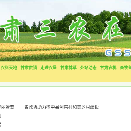
农科天地
甘肃供销
走进农垦
甘肃林草
处站动态
甘肃农机
畜牧
丽嬗变 ——省政协助力榆中县河湾村和美乡村建设
潮
展