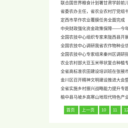
联合国世界粮食计划署甘肃学龄前
省委农办主任，省农业农村厅党组
定西市旱作农业覆膜任务全面完成
中央财政强化资金政策保障——今
全国农技中心组织专家来陇西县开
全国农技中心调研我省农作物种业
全国农技中心专家组来秦州区调研
农业农村部大豆玉米带状复合种植
全省高标准农田建设培训班在张掖
金川区召开精神文明建设推进大会
全省实施乡村振兴战略能力提升专
榆中县马坡乡高寒山地现代特色产
首页
上一页
10
11
1