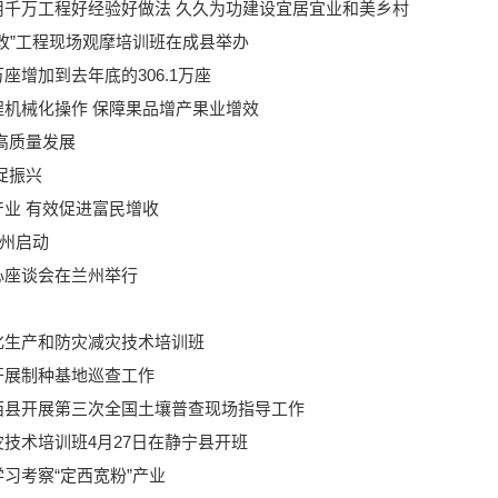
千万工程好经验好做法 久久为功建设宜居宜业和美乡村
改”工程现场观摩培训班在成县举办
万座增加到去年底的306.1万座
机械化操作 保障果品增产果业增效
高质量发展
促振兴
业 有效促进富民增收
兰州启动
心座谈会在兰州举行
化生产和防灾减灾技术培训班
开展制种基地巡查工作
西县开展第三次全国土壤普查现场指导工作
技术培训班4月27日在静宁县开班
习考察“定西宽粉”产业