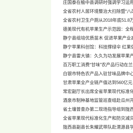
庄国泰在榆中县调研时强调学习运用
全省农村人居环境整治大扫除暨“八
全省农村卫生户厕从2018年底51.8
德美现代有机苹果生产示范园：全程
静宁县组培优质苗木 促进苹果产业
静宁苹果科创馆：科技撑绿伞 红果
静宁县雷大镇：久久为功发展苹果产
百万职工消费“甘味”农产品行动在
白银市特色农产品入驻甘味品牌中
甘肃苹果全产业链产值达到560亿元
常宏副厅长出席全省苹果现代标准
酒泉市制种基地监管巡查组赴瓜州
省土壤普查办第二现场指导组到陇
全省苹果现代标准化生产和防灾减灾
陇西县副县长朱耀武带队赴渭源县学