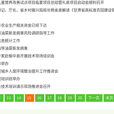
儿童营养改善试点项目临夏项目总结暨礼县项目启动会顺利召开
书记、厅长，省乡村振兴局局长杨金泉解读《甘肃省高标准农田建设
年农业生产相关资金已经下达
展油菜新发病害风险调研指导工作
信息统计工作
指导油菜新发病害
专家赴榆中县开展技术现场培训会
市举办
暨城乡人居环境整治提升工作推进会
题培训班举办
业技术培训演示现场推进会召开
2
13
14
15
16
17
18
19
20
下一页
末页