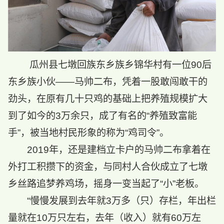
瓜州县七墩回族东乡族乡锦华村有一位90后
东乡族小伙——马帅二布，凭着一股敢闯敢干的
劲头，在原有几十只鸡的基础上把养殖规模扩大
到了如今的3万余只，成了有名的“养殖致富能
手”，被当地村民形象的称为“鸡司令”。
2019年，还是建档立卡户的马帅二布拿着在
外打工积攒下的资金，与同村人合伙成立了七墩
乡丝路追梦养鸡场，摇身一变当起了“小”老板。
“慢慢发展到去年就3万多（只）存栏，年出栏
量就在10万只左右，去年（收入）就有60万左