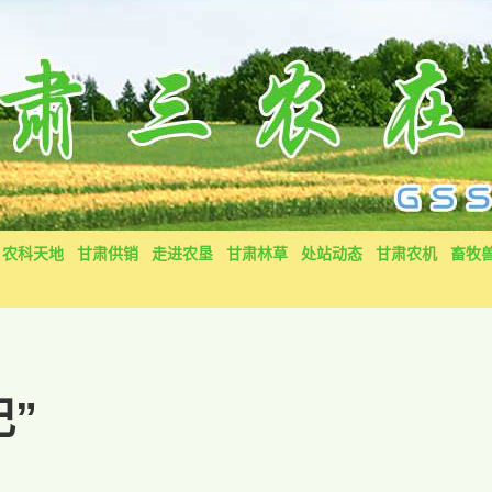
农科天地
甘肃供销
走进农垦
甘肃林草
处站动态
甘肃农机
畜牧
”