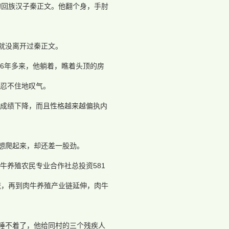
的回族汉子秦正文。他翻个身，手肘
它就没离开过秦正文。
6年多来，他躺着，瞧着头顶的房
忍不住地叹气。
成绩下降，而且性格越来越偏执内
得想爬起来，却还差一股劲。
牛养殖农民专业合作社总投资581
流，再到肉牛养殖产业链延伸，肉牛
就睡不着了，他给同村的三个残疾人