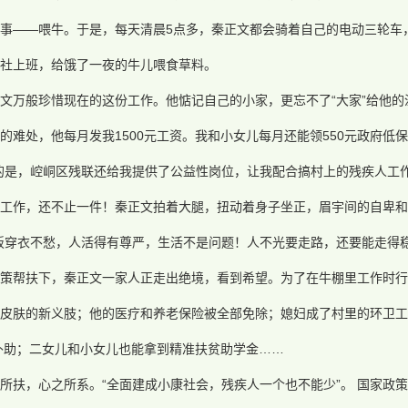
事——喂牛。于是，每天清晨5点多，秦正文都会骑着自己的电动三轮车
社上班，给饿了一夜的牛儿喂食草料。
文万般珍惜现在的这份工作。他惦记自己的小家，更忘不了“大家”给他的
的难处，他每月发我1500元工资。我和小女儿每月还能领550元政府低
的是，崆峒区残联还给我提供了公益性岗位，让我配合搞村上的残疾人工作
工作，还不止一件！秦正文拍着大腿，扭动着身子坐正，眉宇间的自卑和
饭穿衣不愁，人活得有尊严，生活不是问题！人不光要走路，还要能走得稳
政策帮扶下，秦正文一家人正走出绝境，看到希望。为了在牛棚里工作时行
皮肤的新义肢；他的医疗和养老保险被全部免除；媳妇成了村里的环卫工
元补助；二女儿和小女儿也能拿到精准扶贫助学金……
所扶，心之所系。“全面建成小康社会，残疾人一个也不能少”。 国家政