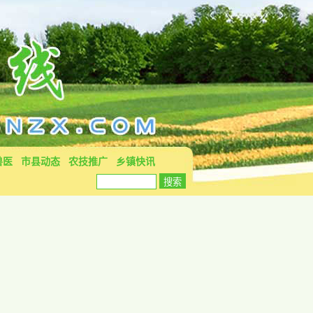
兽医
市县动态
农技推广
乡镇快讯