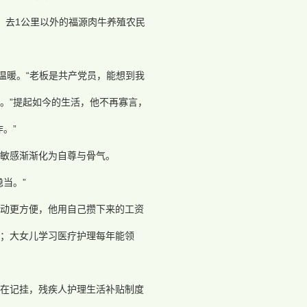
，去1公里以外的福源肉牛养殖农民
温暖。“老板是共产党员，能想到我
保。”提起如今的生活，他不再寡言，
。”
敏感渐渐化为自尊与骨气。
当。”
动更方便，他用自己攒下来的工资
；大女儿学习医疗护理每年能领
策在记挂，残疾人护理生活补贴制度