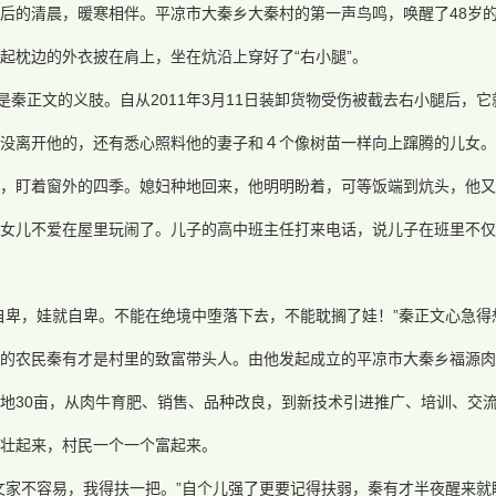
后的清晨，暖寒相伴。平凉市大秦乡大秦村的第一声鸟鸣，唤醒了48岁
起枕边的外衣披在肩上，坐在炕沿上穿好了“右小腿”。
”是秦正文的义肢。自从2011年3月11日装卸货物受伤被截去右小腿后，
没离开他的，还有悉心照料他的妻子和４个像树苗一样向上蹿腾的儿女。
，盯着窗外的四季。媳妇种地回来，他明明盼着，可等饭端到炕头，他又
个女儿不爱在屋里玩闹了。儿子的高中班主任打来电话，说儿子在班里不仅
自卑，娃就自卑。不能在绝境中堕落下去，不能耽搁了娃！”秦正文心急
的农民秦有才是村里的致富带头人。由他发起成立的平凉市大秦乡福源肉
地30亩，从肉牛育肥、销售、品种改良，到新技术引进推广、培训、交
壮起来，村民一个一个富起来。
文家不容易，我得扶一把。”自个儿强了更要记得扶弱，秦有才半夜醒来