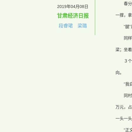
春分
2019年04月08日
一撑，拿
甘肃经济日报
段睿珺 梁璐
“腿
同样
梁；坐着
３
向。
“我
同村
万元，占
一头一头
“正