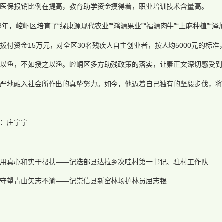
医保报销比例在提高，教育助学资金摸得着，职业培训技术含量高。
18年，崆峒区培育了“绿康源现代农业”“鸿源果业”“福源肉牛”“上麻种植”
拨付资金15万元，对全区30名残疾人自主创业者，按人均5000元的标
之以鱼，不如授之以渔。崆峒区多方助残政策的落实，让秦正文深切感受到
严地融入社会所作出的真挚努力。如今，他迈着自己独有的坚毅步伐，将
：庄宁宁
用真心和实干帮扶——记迭部县达拉乡次哇村第一书记、驻村工作队
守望青山矢志不渝——记崇信县新窑林场护林员屈志银