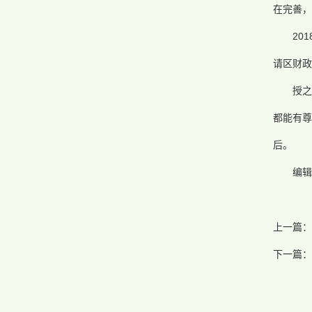
在完善，
20
请区财政
授
都能有尊
后。
编辑
上一篇：
下一篇：