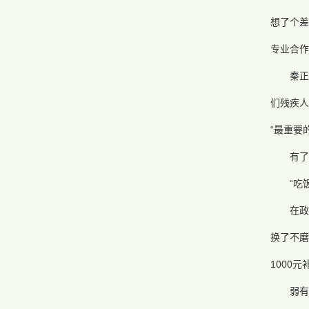
想了个差
专业合作
秦正
们残疾人
“最重要
有了
“吃
在
换了不磨
1000
弱有