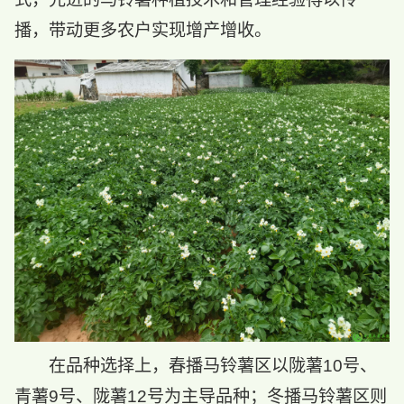
播，带动更多农户实现增产增收。
在品种选择上，春播马铃薯区以陇薯10号、
青薯9号、陇薯12号为主导品种；冬播马铃薯区则