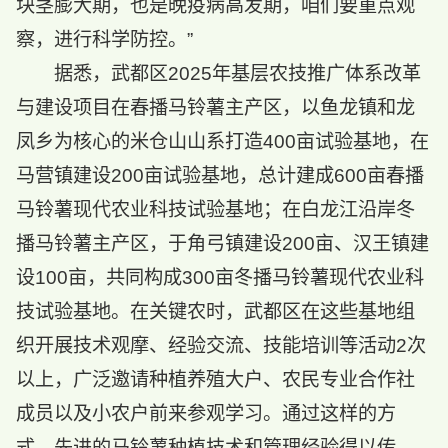
块茎膨大期，也是晚疫病高发期，咱们要重点观
察，进行科学防控。”
据悉，武都区2025年基层农技推广体系改革
与建设项目在春播马铃薯主产区，以鱼龙镇和龙
凤乡为核心的米仓山山系打造400亩试验基地，在
马营镇建设200亩试验基地，总计建成600亩春播
马铃薯现代农业科技试验基地；在白龙江沿岸冬
播马铃薯主产区，于角弓镇建设200亩、汉王镇建
设100亩，共同构成300亩冬播马铃薯现代农业科
技试验基地。在关键农时，武都区在这些基地组
织开展技术观摩、经验交流、技能培训等活动2次
以上，广泛邀请种植养殖大户、农民专业合作社
成员以及小农户前来参观学习。通过这样的方
式，先进的马铃薯种植技术和管理经验得以传