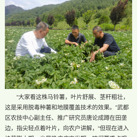
“大家看这株马铃薯，叶片舒展、茎秆粗壮，
这是采用脱毒种薯和地膜覆盖技术的效果。”武都
区农技中心副主任、推广研究员唐论成蹲在田垄
边，指尖轻点着叶片，向农户讲解，“但现在进入