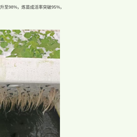
至98%，炼苗成活率突破95%，