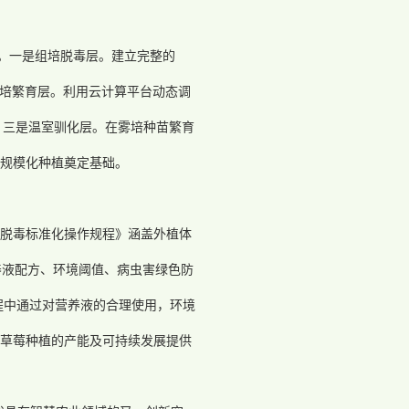
系。一是组培脱毒层。建立完整的
二是雾培繁育层。利用云计算平台动态调
生产；三是温室驯化层。在雾培种苗繁育
莓规模化种植奠定基础。
脱毒标准化操作规程》涵盖外植体
养液配方、环境阈值、病虫害绿色防
程中通过对营养液的合理使用，环境
草莓种植的产能及可持续发展提供