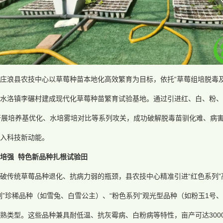
庄浪县农技中心以草莓种苗本地化高效繁育为目标，依托“草莓组培脱毒
水洛镇李碾村建成现代化草莓种苗繁育试验基地。通过引进红、白、粉、
开展培养基优化、水培雾培对比等系列攻关，成功破解脱毒苗驯化难、病
入科技新动能。
培强 特色新品种扎根试验田
破传统草莓品种退化、抗病力弱的瓶颈，县农技中心精准引进“红色系列
列”珍稀品种（如雪兔、白雪公主）、“粉色系列”观光型品种（如粉玉1号、
熟类型。这些品种兼具耐低温、抗灰霉病、白粉病等特性，亩产可达300