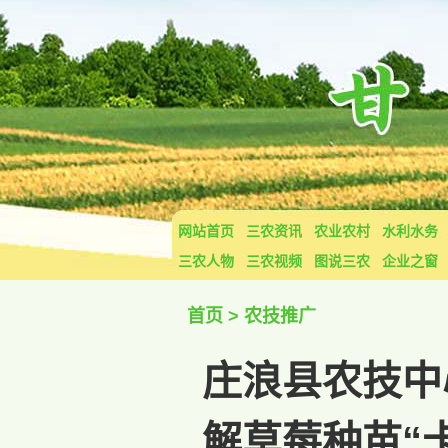
网站首页
三农资讯
农业农村
水利水务
三农人物
三农视频
图说三农
企业之窗
首页
>
农技推广
庄浪县农技中
解草莓种苗“