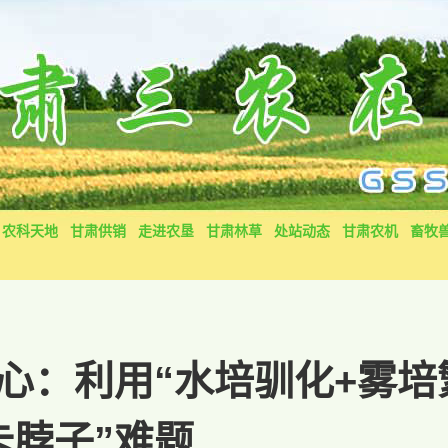
农科天地
甘肃供销
走进农垦
甘肃林草
处站动态
甘肃农机
畜牧
心：利用“水培驯化+雾培
卡脖子”难题