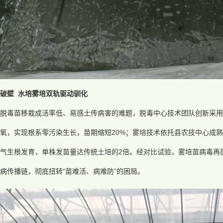
术破壁 水培雾培双轨驱动驯化
脱毒苗移栽成活率低、易感土传病害的难题，脱毒中心技术团队创新采用
氧，实现根系零污染生长，苗期缩短20%；雾培技术依托县农技中心成
气生根发育，单株发苗量达传统土培的2倍。经对比试验，雾培苗病毒再
病传播链，彻底扭转“苗难活、病难防”的困局。