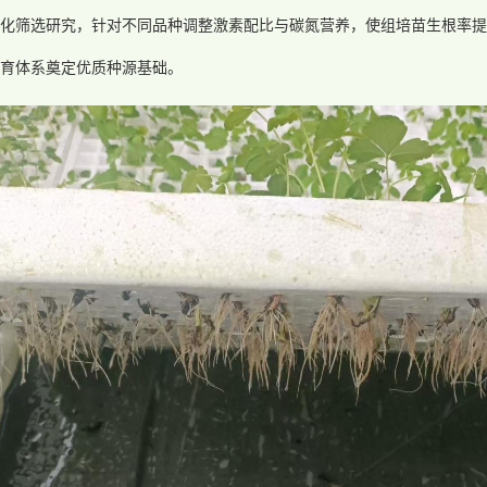
化筛选研究，针对不同品种调整激素配比与碳氮营养，使组培苗生根率提升
育体系奠定优质种源基础。