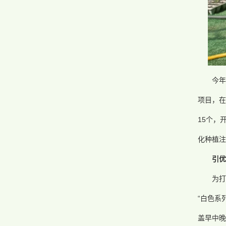
今年
项目，在
15个，
化种植注
引优
为打
“白色系
盖早中晚