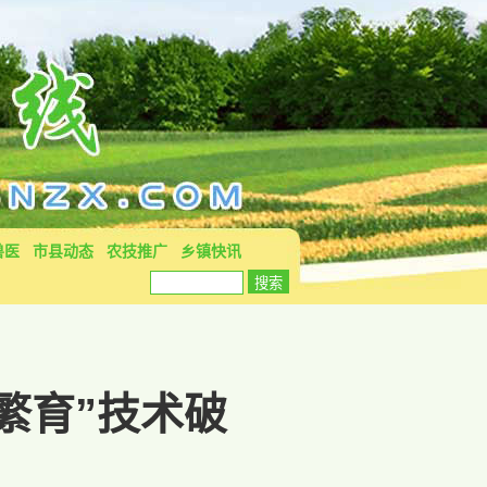
兽医
市县动态
农技推广
乡镇快讯
繁育”技术破