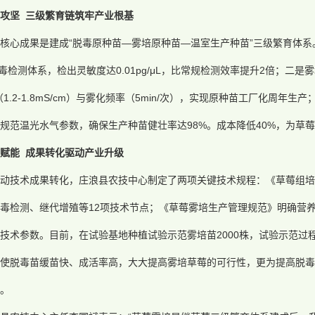
攻坚 三级繁育链筑牢产业根基
核心成果是建成“脱毒原种苗—雾培原种苗—温室生产种苗”三级繁育体
A病毒检测体系，检出灵敏度达0.01pg/μL，比常规检测效率提升2倍；
（1.2-1.8mS/cm）与雾化频率（5min/次），实现原种苗工厂化周年
规范温光水气参数，确保生产种苗健壮率达98%。成本降低40%，为草
赋能 成果转化驱动产业升级
推动技术成果转化，庄浪县农技中心制定了两项关键技术规程：《草莓组培
毒检测、继代增殖等12项技术节点；《草莓雾培生产管理规范》明确营
技术参数。目前，在试验基地种植试验示范雾培苗2000株，试验示范过
使脱毒苗缓苗快、成活率高，大大提高雾培草莓的可行性，更为提高脱毒
。