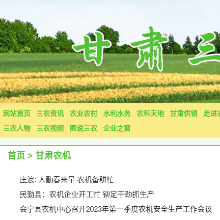
网站首页
三农资讯
农业农村
水利水务
农科天地
甘肃供销
走进
三农人物
三农视频
图说三农
企业之窗
首页
>
甘肃农机
庄浪: 人勤春来早 农机备耕忙
民勤县：农机企业开工忙 铆足干劲抓生产
会宁县农机中心召开2023年第一季度农机安全生产工作会议