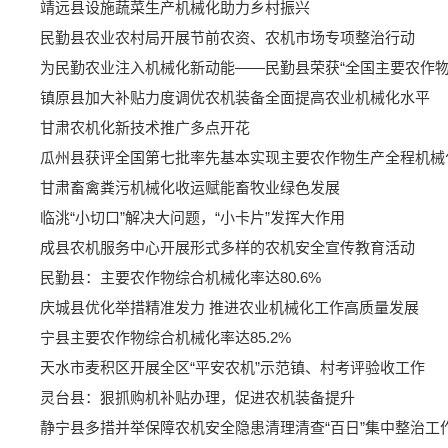
靖远县设施蔬菜生产机械化助力乡村振兴
民勤县农业农村局开展节前农资、农机市场专项整治行动
为民勤农业注入机械化新动能——民勤县荣获“全国主要农作物
镇原县加大补贴力度调优农机装备全面提高农业机械化水平
甘肃农机化新技术推广多点开花
瓜州县获评全国第七批率先基本实现主要农作物生产全程机械
甘肃畜禽粪污机械化收运赋能畜牧业绿色发展
临洮“小切口”解决大问题，“小卡片”发挥大作用
成县农机服务中心开展形式多样的农机安全宣传教育活动
民勤县：主要农作物综合机械化率达80.6%
庆城县优化举措精准发力 推进农业机械化工作高质量发展
宁县主要农作物综合机械化率达85.2%
天水市麦积区开展全区“平安农机”示范镇、村考评验收工作
灵台县：狠抓购机补贴办理，促进农机装备提升
静宁县多措并举保障农机安全隐患清理清查“百日”集中整治工