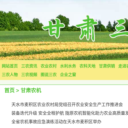
网站首页
三农资讯
农业农村
水利水务
农科天地
甘肃供销
走进
三农人物
三农视频
图说三农
企业之窗
首页
>
甘肃农机
天水市麦积区农业农村局党组召开农业安全生产工作推进会
装备迭代升级 安全全程护航 陇原农机智能化助力农业高质量
全省农机事故应急演练活动在天水市麦积区举办