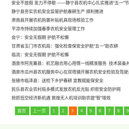
安全不放假 发力不停歇 ——静宁县农机中心扎实推进“五一”
静宁县夯实农机安全监管护航春耕生产 顺利推进
肃南县开展农机购置补贴机具现场核验工作
平凉市持续加强春季农机安全管理工作
会宁：安全无假期 护航不松懈
甘肃省玉门市农机局：强化检查保安全护航“五一”助农耕
临洮：安全无假期 护航不松懈
酒泉市阿克塞县：机艺融合用心用情一线精准服务 技术装备
酒泉市瓜州县农机服务中心在双塔镇开展农机安全检验及驾驶
张掖市临泽县：送检下乡护春耕 宣教赋能保安全
民乐县农业农村局多模式发放农机反光贴 织密安全防护网
抢抓低空经济新机遇 敦煌无人机培训助农提“智”增效
首页
上一页
1
2
3
4
5
6
7
8
9