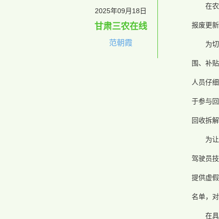
在
2025年09月18日
报废更新
甘肃三农在线
范朝霞
为
围、补贴
人员仔细
于参与回
回收拆解
为
驾驶员技
提供虚假
名单，对
在