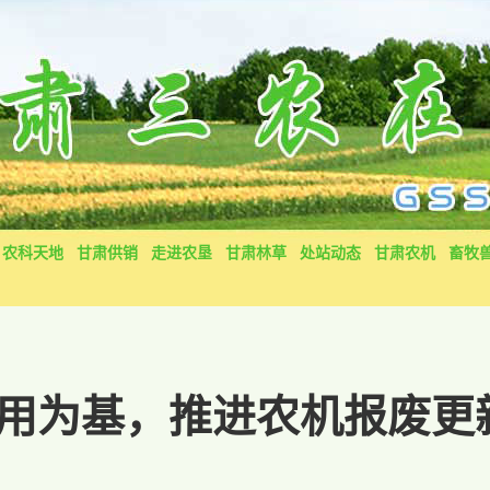
农科天地
甘肃供销
走进农垦
甘肃林草
处站动态
甘肃农机
畜牧
用为基，推进农机报废更