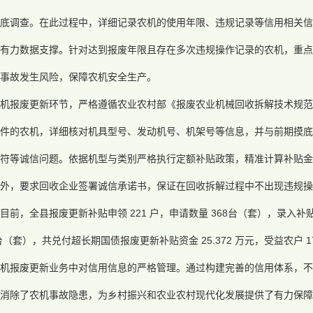
底调查。在此过程中，详细记录农机的使用年限、违规记录等信用相关信
有力数据支撑。针对达到报废年限且存在多次违规操作记录的农机，重点
事故发生风险，保障农机安全生产。
农机报废更新环节，严格遵循农业农村部《报废农业机械回收拆解技术规范
件的农机，详细核对机具型号、发动机号、机架号等信息，并与前期摸底
符等诚信问题。依据机型与类别严格执行定额补贴政策，精准计算补贴金
外，要求回收企业签署诚信承诺书，保证在回收拆解过程中不出现违规操
目前，全县报废更新补贴申领 221 户，申请数量 368台（套），录入补贴资
9 台（套），共兑付超长期国债报废更新补贴资金 25.372 万元，受益农户
机报废更新业务中对信用信息的严格管理。通过构建完善的信用体系，不
消除了农机事故隐患，为乡村振兴和农业农村现代化发展提供了有力保障